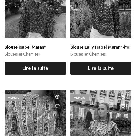
Blouse Isabel Marant
Blouse Lally Isabel Marant étoil
e
Blouses et Chemises
Blouses et Chemises
Lire la suite
Lire la suite
VENDU
VENDU