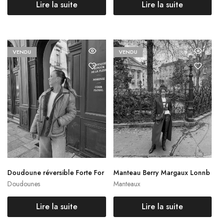
Lire la suite
Lire la suite
VENDU
VENDU
Doudoune réversible Forte For
Manteau Berry Margaux Lonnb
te
erg
Doudounes
Manteaux
Lire la suite
Lire la suite