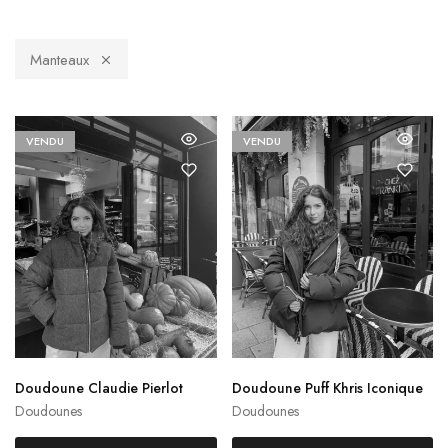
Manteaux
VENDU
VENDU
Doudoune Claudie Pierlot
Doudoune Puff Khris Iconique
Khrisjoy
Doudounes
Doudounes