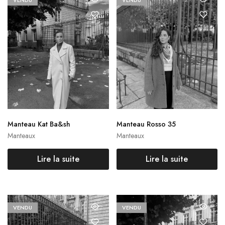
VENDU
VENDU
Manteau Kat Ba&sh
Manteau Rosso 35
Manteaux
Manteaux
Lire la suite
Lire la suite
VENDU
VENDU