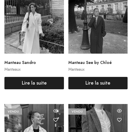
Manteau Sandro
Manteau See by Chloé
Manteaux
Manteaux
Lire la suite
Lire la suite
VENDU
VENDU