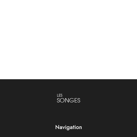
Portefeuille Zadig&Voltaire
Sac Kate Zadig&Voltaire
Maroquinerie
Sacs
Lire la suite
Lire la suite
LES
SONGES
Navigation