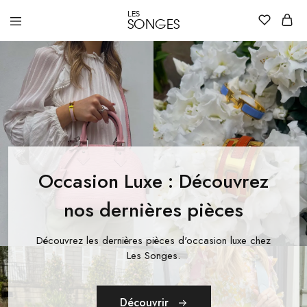
LES
SONGES
Dépôt
Dépôt
vente
vente
de
de
vêtements
vêtements
et
et
accessoires
accessoires
de
de
luxe
luxe
pour
pour
femme
femme
à
à
Nantes
Nantes
–
Occasion Luxe : Découvrez
Les
Songes
nos dernières pièces
Découvrez les dernières pièces d'occasion luxe chez
Les Songes.
Découvrir