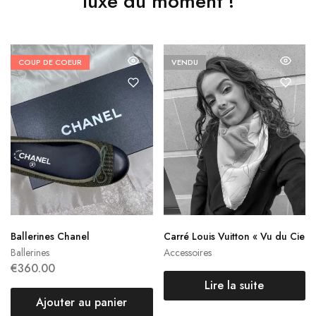
luxe du moment !
COUP DE COEUR
VENDU
Ballerines Chanel
Carré Louis Vuitton « Vu du Cie
l »
Ballerines
Accessoires
€
360.00
Lire la suite
Ajouter au panier