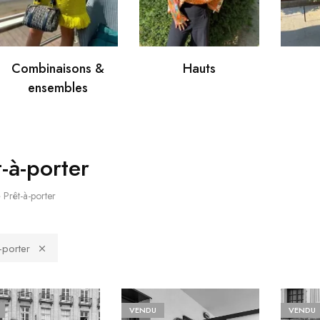
Combinaisons &
Hauts
ensembles
t-à-porter
»
Prêt-à-porter
-porter
VENDU
VENDU