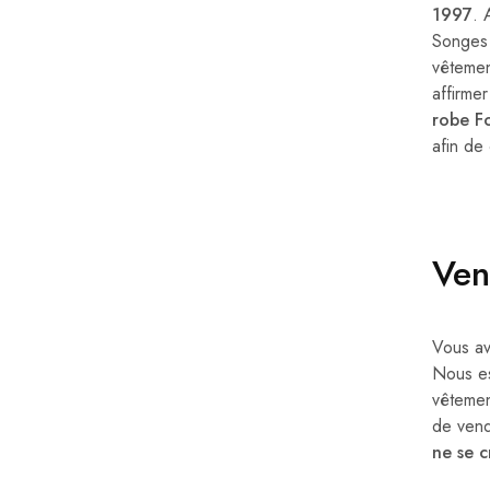
Zimmermann
1997
. 
Songes 
vêtemen
affirmer
robe Fo
afin de
Ven
Vous av
Nous es
vêtemen
de vend
ne se c