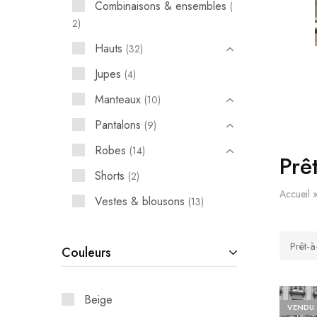
Combinaisons & ensembles
2
Hauts
32
Jupes
4
Manteaux
10
Pantalons
9
Robes
14
Prê
Shorts
2
Accueil
Vestes & blousons
13
Prêt-à
Couleurs
Beige
VENDU