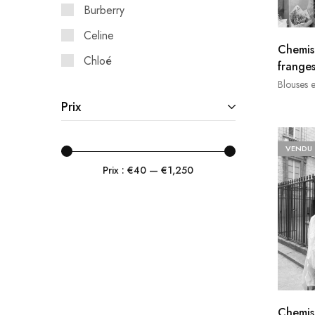
Burberry
Celine
Chemis
Chloé
frange
Blouses 
See By Chloé
Prix
Claudie Pierlot
Des Petits Hauts
VENDU
Emilio Pucci
Prix :
€40
—
€1,250
Essentiel Antwerp
Forte Forte
Ganni
Gerard Darel
Golden Goose
Chemis
Harris Wharf London