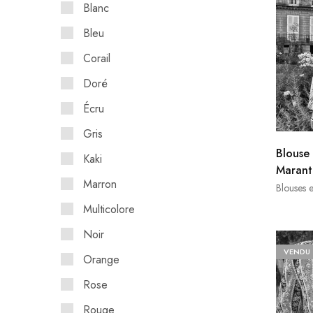
Blanc
Bleu
Corail
Doré
Écru
Gris
Blouse
Kaki
Marant
Marron
Blouses 
Multicolore
Noir
VENDU
Orange
Rose
Rouge