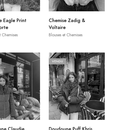
 Eagle Print
Chemise Zadig &
orte
Voltaire
t Chemises
Blouses et Chemises
VENDU
ne Claudie
Doudoune Puff Khris