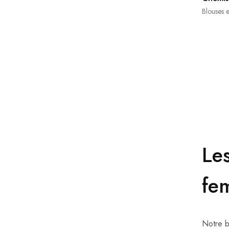
Blouses 
Hartford
Hermès
Isabel Marant
Isabel Marant étoile
Khrisjoy
LIVEN
Loulou Studio
Le
Maje
Margaux Lonnberg
fe
Massimo Dutti
Mes Demoiselles
Momoni
Notre b