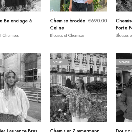
e Balenciaga à
Chemise brodée
€
690.00
Chemise
s
Celine
Forte F
et Chemises
Blouses et Chemises
Blouses e
VENDU
VENDU
ier Laurence Bras
Chemisier Zimmermann
Doudou