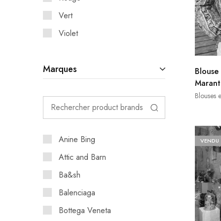
Vert
Violet
Marques
Blouse 
Marant 
Blouses 
Anine Bing
VENDU
Attic and Barn
Ba&sh
Balenciaga
Bottega Veneta