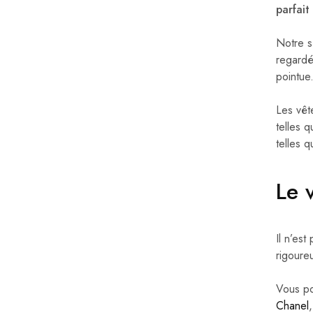
parfait
Moncler
Mother
Notre s
regardé
Paul & Joe
pointue
Prada
Les vêt
Rose Carmine
telles q
Roseanna
telles 
Rosso 35
Le 
Sandro
Self-Portrait
Il n’es
Sonia Rykiel
rigoure
Vanessa Bruno
Vous po
Zadig & Voltaire
Chanel