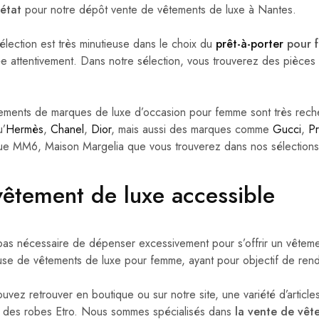
 état
pour notre dépôt vente de vêtements de luxe à Nantes.
élection est très minutieuse dans le choix du
prêt-à-porter
pour f
e attentivement. Dans notre sélection, vous trouverez des pièces 
.
ements de marques de luxe d’occasion pour femme sont très recher
u’
Hermès
,
Chanel
,
Dior
, mais aussi des marques comme
Gucci
,
P
que MM6, Maison Margelia que vous trouverez dans nos sélection
vêtement de luxe accessible
t pas nécessaire de dépenser excessivement pour s’offrir un vêteme
use de vêtements de luxe pour femme, ayant pour objectif de ren
uvez retrouver en boutique ou sur notre site, une variété d’artic
, des robes Etro. Nous sommes spécialisés dans
la vente de vêt