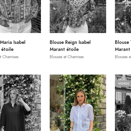
Maria Isabel
Blouse Reign Isabel
Blouse 
étoile
Marant étoile
Marant 
et Chemises
Blouses et Chemises
Blouses e
VENDU