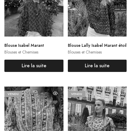
Blouse Isabel Marant
Blouse Lally Isabel Marant étoil
e
Blouses et Chemises
Blouses et Chemises
Lire la suite
Lire la suite
VENDU
VENDU