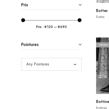
Prix
Dries Van Noten
Bottes
Ganni
Bottes
Gucci
Prix :
€120
—
€690
Hermès
Isabel Marant
Pointures
VENDU
Jérôme Dreyfuss
Jimmy Choo
Any Pointures
Louis Vuitton
Michel Vivien
Off-White
Roseanna
Bottine
Saint Laurent
Bottines