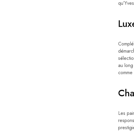
qu’Yves
Lux
Complét
démarch
sélecti
au long
comme n
Cha
Les pai
respons
prestig