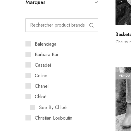
Marques
Basket
Chaussur
Balenciaga
Barbara Bui
Casadei
Celine
VENDU
Chanel
Chloé
See By Chloé
Christian Louboutin
Dior