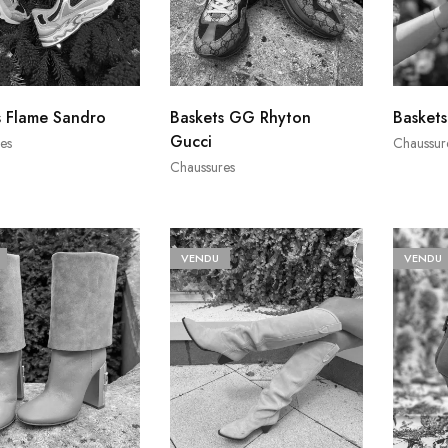
s Flame Sandro
Baskets GG Rhyton
Basket
Gucci
es
Chaussur
Chaussures
VENDU
VENDU