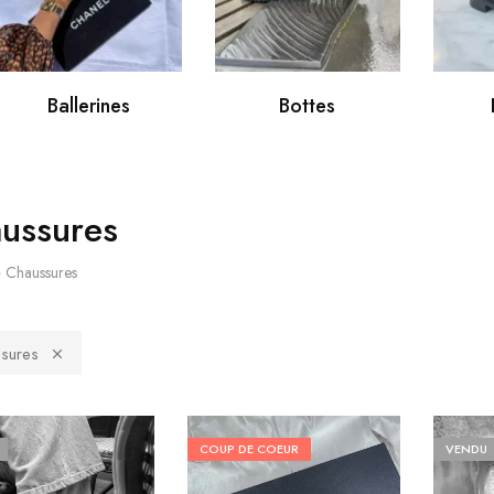
Ballerines
Bottes
ussures
»
Chaussures
sures
COUP DE COEUR
VENDU