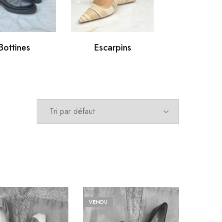
Bottines
Escarpins
Espadril
VENDU