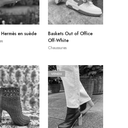
s Hermès en suède
Baskets Out of Office
Off-White
es
Chaussures
VENDU