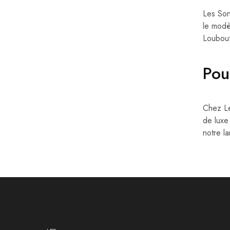
Les Son
le modè
Loubout
Pou
Chez Le
de luxe
notre l