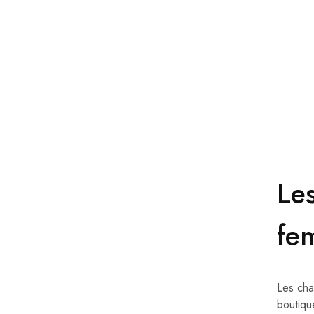
Sandro
Santoni
Sergio Rossi
Tod's
Le
fe
Les cha
boutiqu