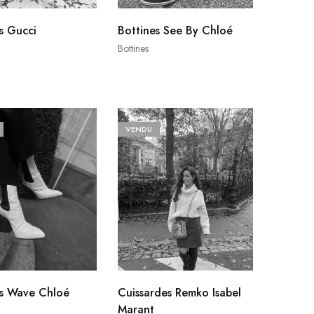
s Gucci
Bottines See By Chloé
Bottines
VENDU
es Wave Chloé
Cuissardes Remko Isabel
Marant