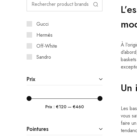
L’e
mo
Gucci
Hermès
À l’ori
Off-White
d’abord
Sandro
baskets 
excepti
Prix
Un 
Prix :
€120
—
€460
Les bas
vous sa
faire un
Pointures
tendan