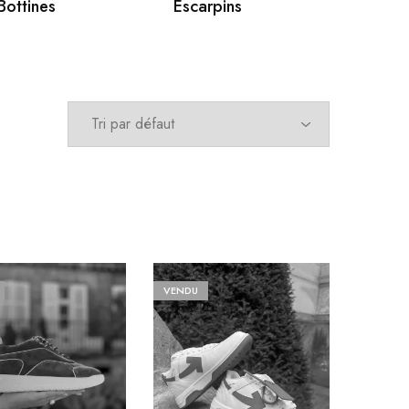
Bottines
Escarpins
Espadril
VENDU