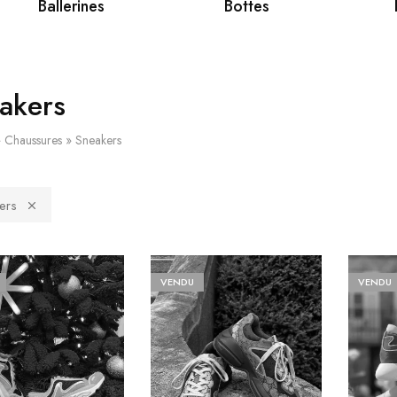
Ballerines
Bottes
akers
»
Chaussures
»
Sneakers
ers
VENDU
VENDU