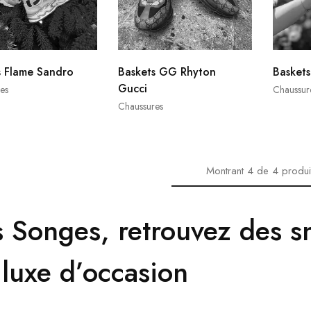
s Flame Sandro
Baskets GG Rhyton
Basket
Gucci
es
Chaussur
Chaussures
Montrant
4
de
4
produi
s Songes, retrouvez des 
 luxe d’occasion