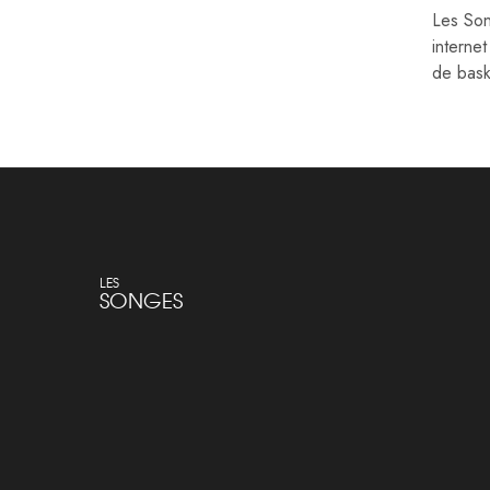
Les Son
interne
de bask
LES
SONGES