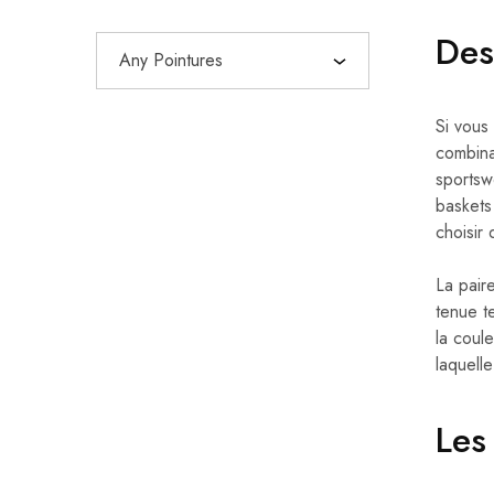
Des
Any Pointures
Si vous
combinan
sportsw
baskets
choisir
La pair
tenue t
la coul
laquell
Les