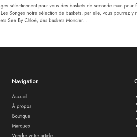
ges sélectionnent pour vous des baskets de seconde main pour f
t Les Songes notre sélection de baskets, par elle, vous pourrez y
ets See By Chloé, des baskets Moncler…
Navigation
Accueil
À propos
Boutique
Marques
Vendre votre article