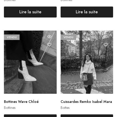
Lire la suite
Lire la suite
VENDU
VENDU
Bottines Wave Chloé
Cuissardes Remko Isabel Mara
nt
Bottines
Bottes