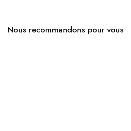
Nous recommandons pour vous
VENDU
VENDU
Sac Belt Nano Celine
Pull Fill Ba&sh