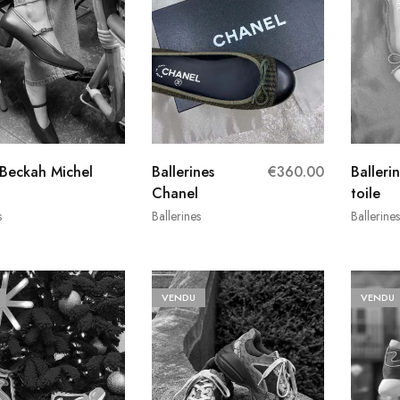
 Beckah Michel
Ballerines
€
360.00
Balleri
Chanel
toile
s
Ballerines
Ballerines
VENDU
VENDU