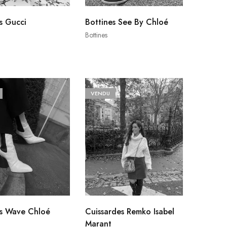
s Gucci
Bottines See By Chloé
Bottines
VENDU
es Wave Chloé
Cuissardes Remko Isabel
Marant