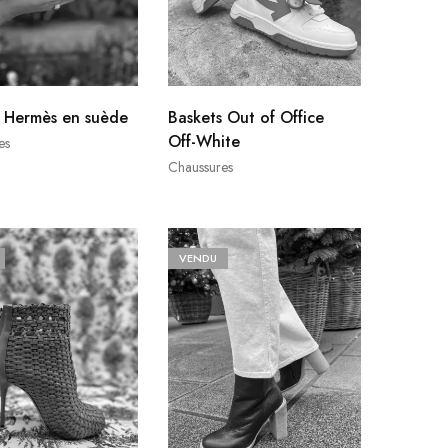
s Hermès en suède
Baskets Out of Office
Off-White
es
Chaussures
VENDU