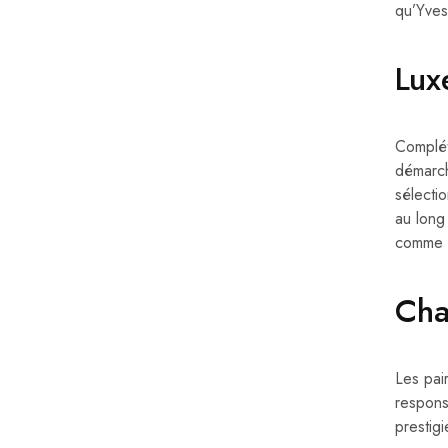
qu’Yves
Lux
Complét
démarch
sélecti
au long
comme n
Cha
Les pai
respons
prestig