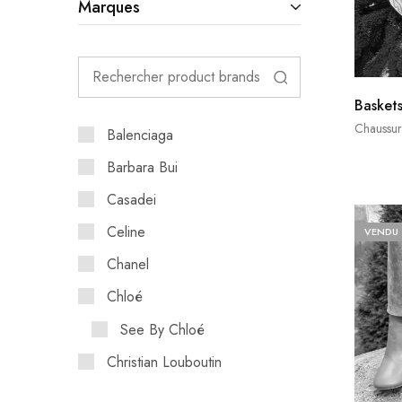
Marques
Basket
Chaussur
Balenciaga
Barbara Bui
Casadei
Celine
VENDU
Chanel
Chloé
See By Chloé
Christian Louboutin
Dior