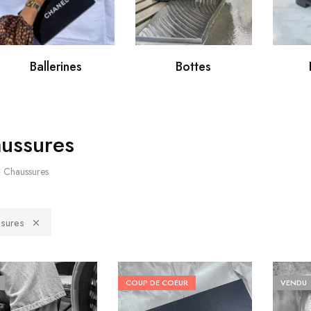
Ballerines
Bottes
ussures
»
Chaussures
sures
COUP DE COEUR
VENDU