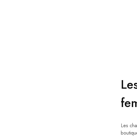
Sandro
Santoni
Sergio Rossi
Tod's
Le
fe
Les cha
boutiqu