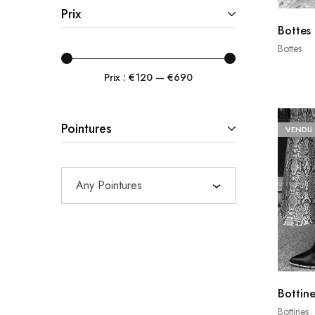
Prix
Dries Van Noten
Bottes
Ganni
Bottes
Gucci
Prix :
€120
—
€690
Hermès
Isabel Marant
Pointures
VENDU
Jérôme Dreyfuss
Jimmy Choo
Any Pointures
Louis Vuitton
Michel Vivien
Off-White
Roseanna
Bottine
Saint Laurent
Bottines