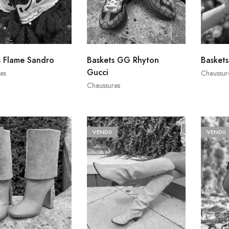
s Flame Sandro
Baskets GG Rhyton
Basket
Gucci
es
Chaussur
Chaussures
VENDU
VENDU