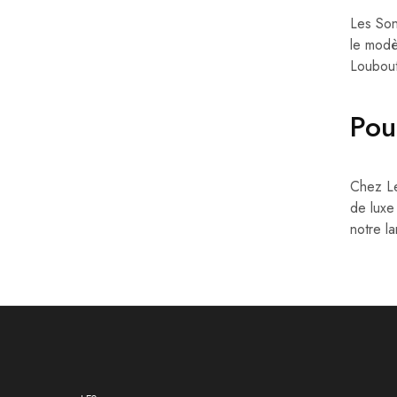
Les Son
le modè
Loubout
Pou
Chez Le
de luxe
notre l