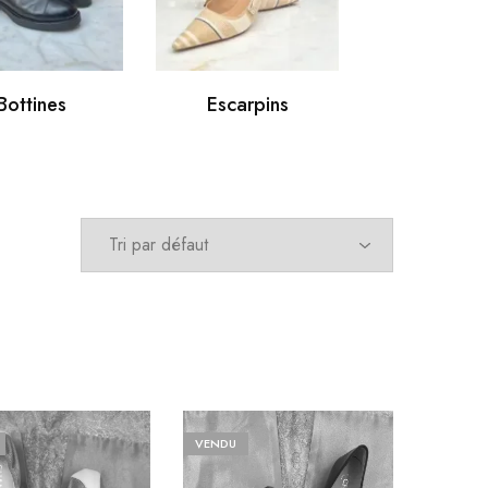
Bottines
Escarpins
Espadril
VENDU