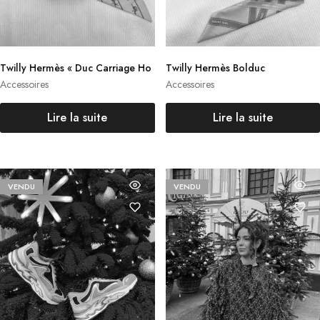
Twilly Hermès « Duc Carriage Ho
Twilly Hermès Bolduc
rses »
Accessoires
Accessoires
Lire la suite
Lire la suite
VENDU
VENDU