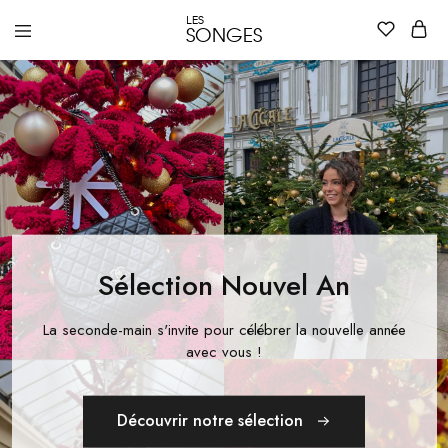
LES
SONGES
Dépôt
Dépôt
vente
vente
de
de
vêtements
vêtements
et
et
accessoires
accessoires
de
de
luxe
luxe
pour
pour
femme
femme
à
à
Nantes
Nantes
–
Les
Sélection Nouvel An
Songes
La seconde-main s'invite pour célébrer la nouvelle année
avec vous !
Découvrir notre sélection