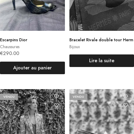
Escarpins Dior
Bracelet Rivale double tour Herm
ès
Chaussures
Bijoux
€
290.00
Lire la suite
Ajouter au panier
VENDU
VENDU