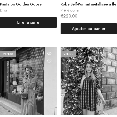
Pantalon Golden Goose
Robe Self-Portrait métallisée à fle
urs
Droit
Prêt-à-porter
€
220.00
Lire la suite
Ajouter au panier
VENDU
VENDU