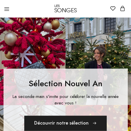
LES
SONGES
Dépôt
Dépôt
vente
vente
de
de
vêtements
vêtements
et
et
accessoires
accessoires
de
de
luxe
luxe
pour
pour
femme
femme
à
à
Nantes
Nantes
–
Les
Sélection Nouvel An
Songes
La seconde-main s'invite pour célébrer la nouvelle année
avec vous !
Découvrir notre sélection