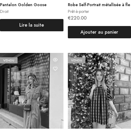
Pantalon Golden Goose
Robe Self-Portrait métallisée à fle
urs
Droit
Prêt-à-porter
€
220.00
Lire la suite
Ajouter au panier
VENDU
VENDU