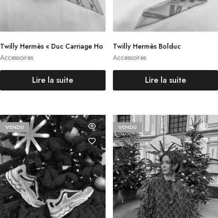
Twilly Hermès « Duc Carriage Ho
Twilly Hermès Bolduc
rses »
Accessoires
Accessoires
Lire la suite
Lire la suite
VENDU
VENDU