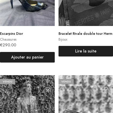
Escarpins Dior
Bracelet Rivale double tour Herm
ès
Chaussures
Bijoux
€
290.00
Lire la suite
Ajouter au panier
VENDU
VENDU