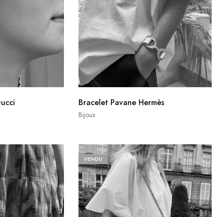
Gucci
Bracelet Pavane Hermès
Bijoux
VENDU