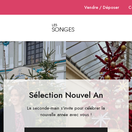
Vendre / Déposer
C
LES
SONGES
Dépôt
Dépôt
vente
vente
de
de
vêtements
vêtements
et
et
accessoires
accessoires
de
de
luxe
luxe
pour
pour
femme
femme
à
à
Nantes
Nantes
–
Les
Sélection Nouvel An
Songes
La seconde-main s'invite pour célébrer la
nouvelle année avec vous !