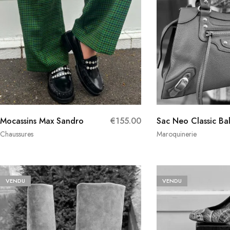
Mocassins Max Sandro
€
155.00
Sac Neo Classic Ba
Chaussures
Maroquinerie
VENDU
VENDU