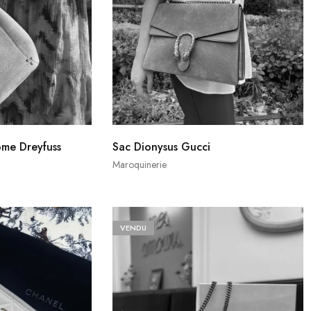
ôme Dreyfuss
Sac Dionysus Gucci
Maroquinerie
VENDU