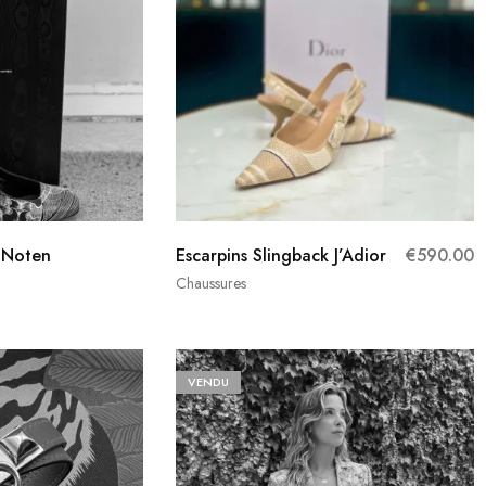
n Noten
Escarpins Slingback J’Adior
€
590.00
Chaussures
VENDU