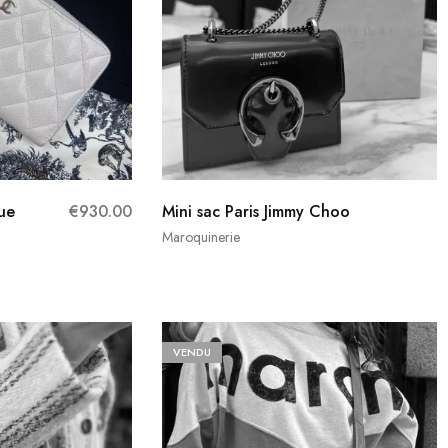
que
€
930.00
Mini sac Paris Jimmy Choo
Maroquinerie
VENDU