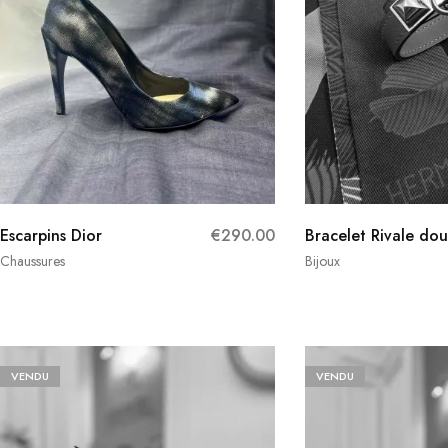
Escarpins Dior
€
290.00
Bracelet Rivale do
Chaussures
Bijoux
VENDU
VENDU