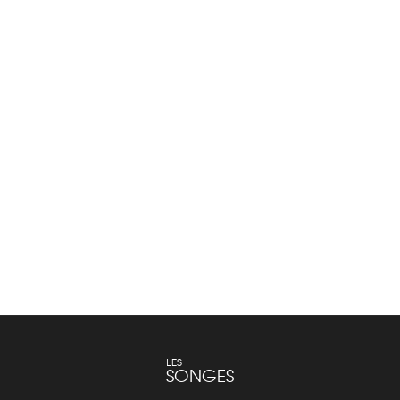
Chemise Zadig & Voltaire
Blouses et Chemises
Lire la suite
LES
SONGES