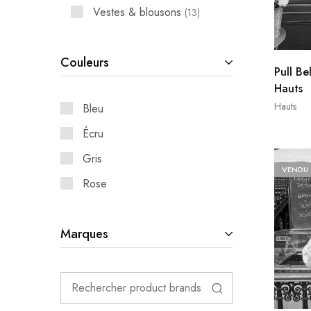
Vestes & blousons
13
Couleurs
Pull Be
Hauts
Hauts
Bleu
Écru
Gris
VENDU
Rose
Marques