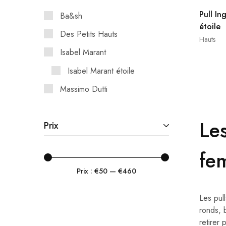
Pull In
Ba&sh
étoile
Des Petits Hauts
Hauts
Isabel Marant
Isabel Marant étoile
Massimo Dutti
Le
Prix
fe
Prix :
€50
—
€460
Les pull
ronds, 
retirer 