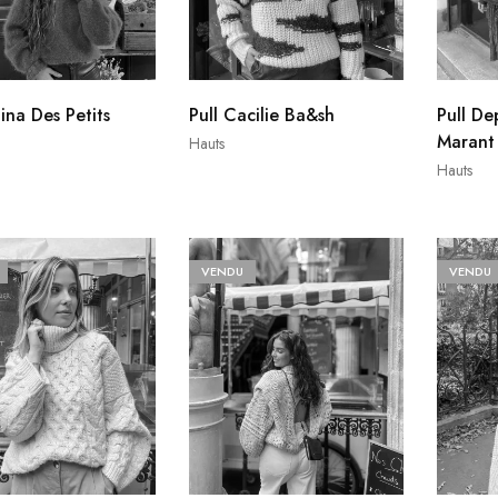
lina Des Petits
Pull Cacilie Ba&sh
Pull De
Marant
Hauts
Hauts
VENDU
VENDU