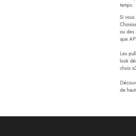
temps.
Si vous 
Choisis
ou des 
que APC
Les pul
look dé
choix sû
Découvr
de haute