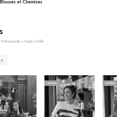
Blouses et Chemises
s
»
Prêt-à-porter
»
Hauts
»
Pulls
VENDU
VENDU