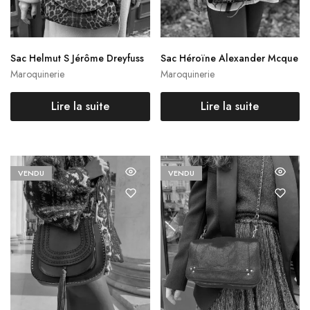
Sac Helmut S Jérôme Dreyfuss
Sac Héroïne Alexander Mcque
en
Maroquinerie
Maroquinerie
Lire la suite
Lire la suite
VENDU
VENDU