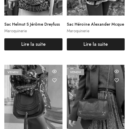
Sac Helmut S Jérôme Dreyfuss
Sac Héroïne Alexander Mcque
en
Maroquinerie
Maroquinerie
Lire la suite
Lire la suite
VENDU
VENDU