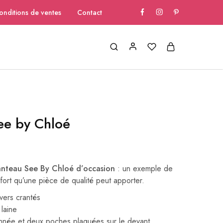
onditions de ventes
Contact
ee by Chloé
nteau See By Chloé d’occasion
: un exemple de
fort qu’une pièce de qualité peut apporter.
vers crantés
laine
nnée et deux poches plaquées sur le devant