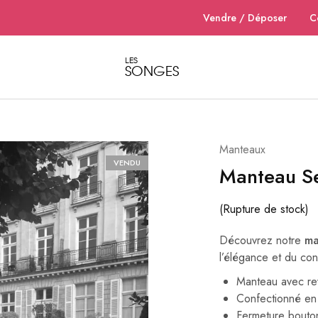
Vendre / Déposer
C
LES
SONGES
Dépôt
Dépôt
vente
vente
de
de
vêtements
vêtements
et
et
accessoires
accessoires
de
de
Manteaux
luxe
luxe
pour
pour
VENDU
Manteau S
femme
femme
à
à
Nantes
Nantes
–
(Rupture de stock)
Les
Songes
Découvrez notre
ma
l’élégance et du con
Manteau avec re
Confectionné en 
Fermeture bouto