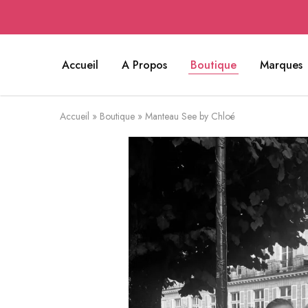
Accueil
A Propos
Boutique
Marques
Accueil
»
Boutique
»
Manteau See by Chloé