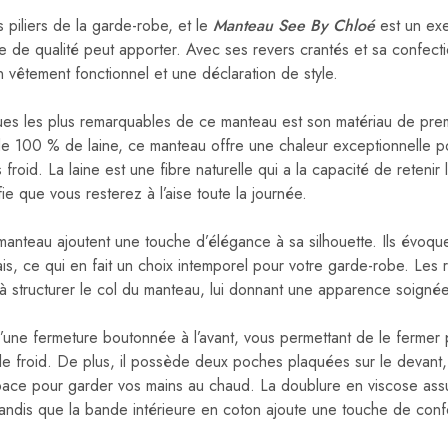
 piliers de la garde-robe, et le
Manteau See By Chloé
est un ex
e de qualité peut apporter. Avec ses revers crantés et sa confecti
n vêtement fonctionnel et une déclaration de style.
ques les plus remarquables de ce manteau est son matériau de prem
de 100 % de laine, ce manteau offre une chaleur exceptionnelle p
oid. La laine est une fibre naturelle qui a la capacité de retenir l
fie que vous resterez à l’aise toute la journée.
manteau ajoutent une touche d’élégance à sa silhouette. Ils évoque
s, ce qui en fait un choix intemporel pour votre garde-robe. Les 
à structurer le col du manteau, lui donnant une apparence soignée
une fermeture boutonnée à l’avant, vous permettant de le fermer 
le froid. De plus, il possède deux poches plaquées sur le devant, 
space pour garder vos mains au chaud. La doublure en viscose ass
tandis que la bande intérieure en coton ajoute une touche de conf