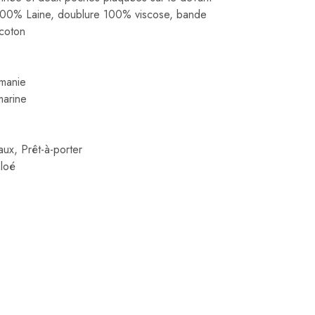
00% Laine, doublure 100% viscose, bande
coton
manie
marine
aux
,
Prêt-à-porter
loé