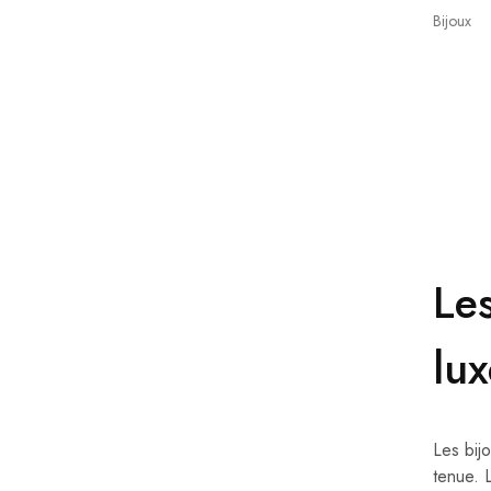
Bijoux
Le
lu
Les bij
tenue. L