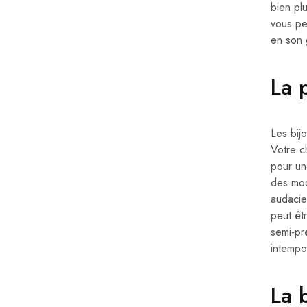
bien pl
vous per
en son 
La 
Les bij
Votre c
pour un
des mod
audacie
peut êt
semi-pr
intempo
La 