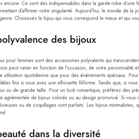
us encore. Ce sont des indispensables dans la garde-robe d’une fe
mettant d’affirmer votre singularité. Aujourd’hui, le monde de la jo
genre. Choisissez le bijou qui vous correspond le mieux et qui vou
polyvalence des bijoux
oux pour femmes sont des accessoires polyvalents qui transcendent 
hoix peut varier en fonction de l’occasion, de votre personnalité e
e utilisation quotidienne que pour des événements spéciaux. Pour l
èles fins si vous avez une silhouette filiforme. Tandis que, si vou
ux ou de grande taille. Pour un look romantique, préférez des pièc
re agrémentée de bijoux colorés ou au design prononcé. Si vous rec
écieuses ou de coquillages sont parfaits. Les bijoux minimalistes, 
rel.
beauté dans la diversité