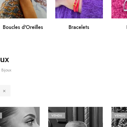
Boucles d'Oreilles
Bracelets
oux
»
Bijoux
VENDU
VENDU