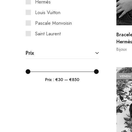
Hermès
Louis Vuitton
Pascale Monvoisin
Saint Laurent
Bracele
Hermès
Tiffany & Co
Bijoux
Prix
Versace
VENDU
Prix :
€30
—
€850