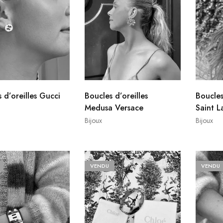
 d’oreilles Gucci
Boucles d’oreilles
Boucles
Medusa Versace
Saint L
Bijoux
Bijoux
VENDU
VENDU