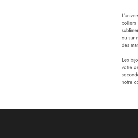
L’unive
colliers
sublime
ou sur 
des mar
Les bij
votre p
seconde
notre c