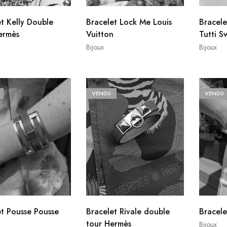
t Kelly Double
Bracelet Lock Me Louis
Bracele
ermès
Vuitton
Tutti S
Bijoux
Bijoux
VENDU
VENDU
et Pousse Pousse
Bracelet Rivale double
Bracel
tour Hermès
Bijoux