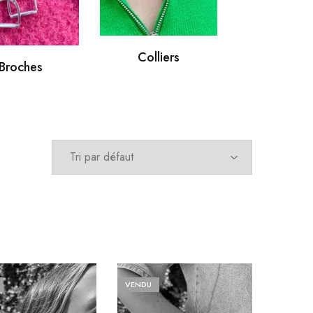
Colliers
Manchet
Broches
VENDU