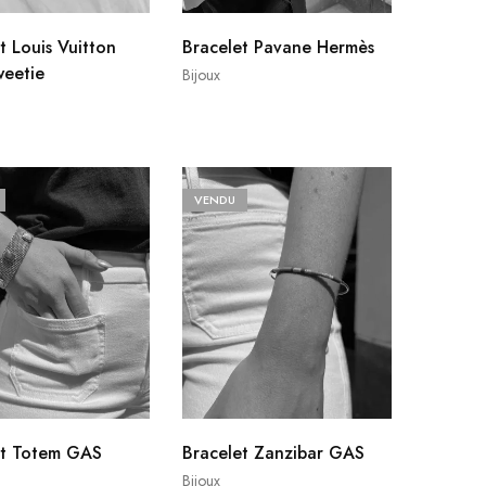
t Louis Vuitton
Bracelet Pavane Hermès
weetie
Bijoux
VENDU
et Totem GAS
Bracelet Zanzibar GAS
Bijoux