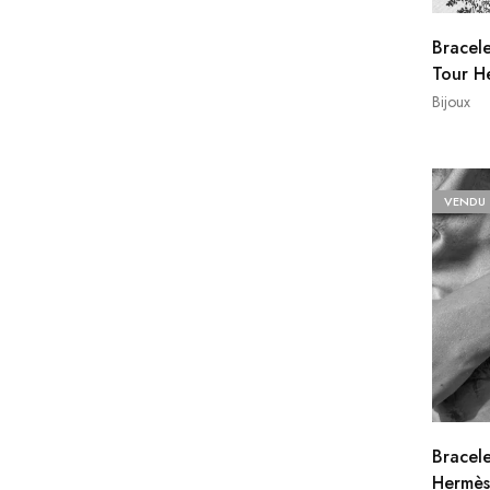
Bracele
Tour H
Bijoux
VENDU
Bracel
Hermès