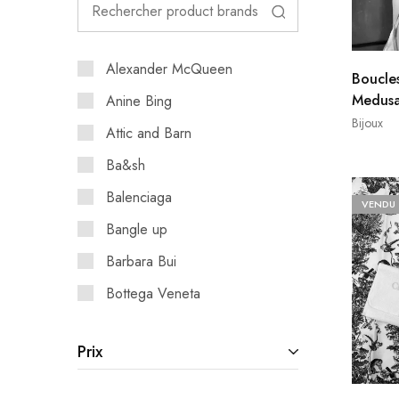
Alexander McQueen
Boucles
Medusa
Anine Bing
Bijoux
Attic and Barn
Ba&sh
Balenciaga
VENDU
Bangle up
Barbara Bui
Bottega Veneta
Burberry
Prix
Casadei
Celine