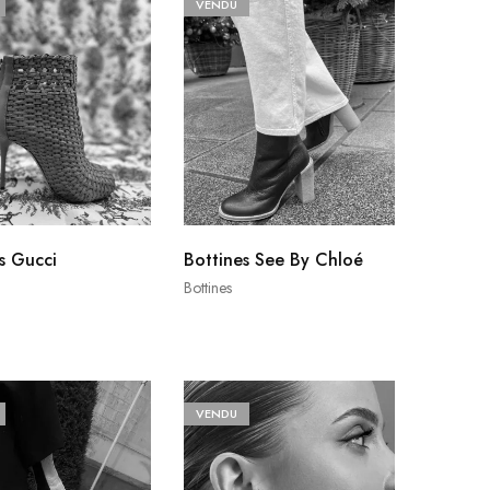
VENDU
s Gucci
Bottines See By Chloé
Bottines
VENDU