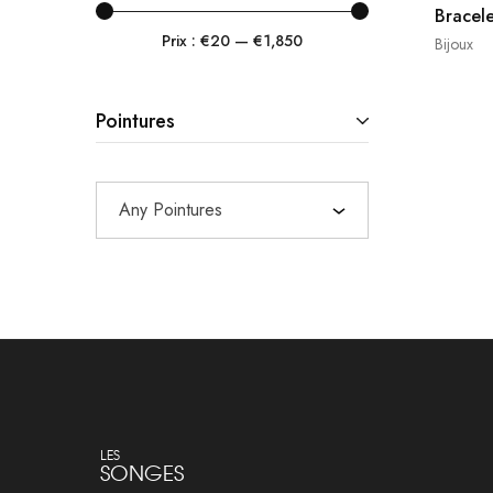
Bracel
Chanel
Prix :
€20
—
€1,850
Bijoux
Chloé
See By Chloé
Pointures
Christian Louboutin
Claris Virot
Any Pointures
Claudie Pierlot
Coach
Des Petits Hauts
Dior
Dries Van Noten
Dsquared2
LES
Emilio Pucci
SONGES