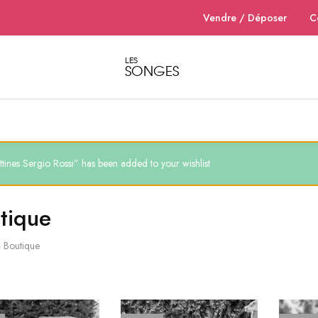
Vendre / Déposer
C
LES
SONGES
Dépôt
Dépôt
vente
vente
de
de
vêtements
vêtements
et
et
accessoires
accessoires
de
de
luxe
luxe
pour
pour
tines Sergio Rossi” has been added to your wishlist
femme
femme
à
à
Nantes
Nantes
–
tique
Les
Songes
»
Boutique