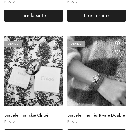
ermès
ès
Bijoux
Bijoux
Lire la suite
Lire la suite
VENDU
VENDU
Bracelet Franckie Chloé
Bracelet Hermès Rivale Double
tour
Bijoux
Bijoux