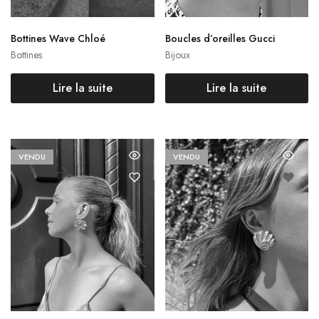
Bottines Wave Chloé
Boucles d’oreilles Gucci
Bottines
Bijoux
Lire la suite
Lire la suite
VENDU
VENDU