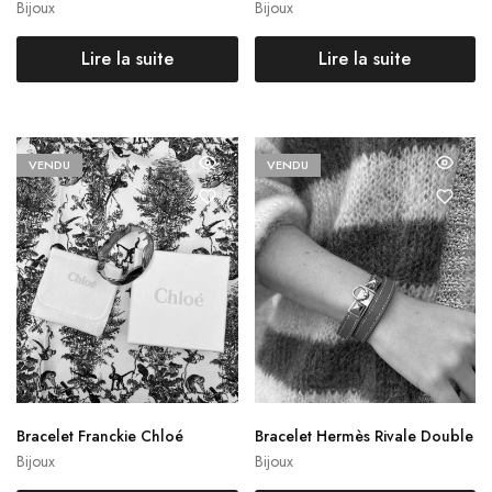
ermès
ès
Bijoux
Bijoux
Lire la suite
Lire la suite
VENDU
VENDU
Bracelet Franckie Chloé
Bracelet Hermès Rivale Double
tour
Bijoux
Bijoux