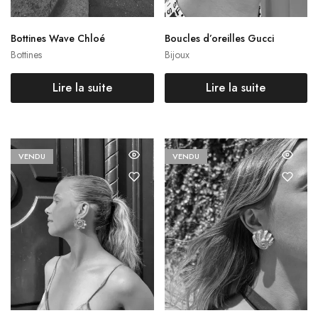
Bottines Wave Chloé
Boucles d’oreilles Gucci
Bottines
Bijoux
Lire la suite
Lire la suite
VENDU
VENDU