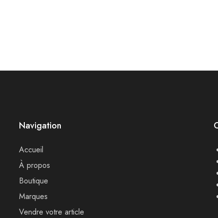
tage Céline
Sac bowling Dior « Boston »
r
Maroquinerie
Navigation
Accueil
À propos
Boutique
Marques
Vendre votre article