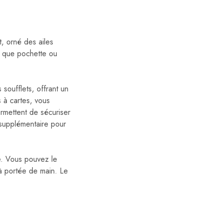
t, orné des ailes
nt que pochette ou
soufflets, offrant un
 à cartes, vous
rmettent de sécuriser
 supplémentaire pour
ée. Vous pouvez le
 à portée de main. Le