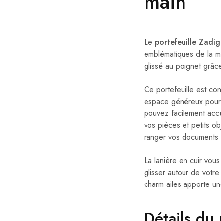
main
Le
portefeuille Zadig
emblématiques de la ma
glissé au poignet grâce
Ce portefeuille est con
espace généreux pour o
pouvez facilement accé
vos pièces et petits o
ranger vos documents p
La lanière en cuir vou
glisser autour de votre
charm ailes apporte une
Détails du