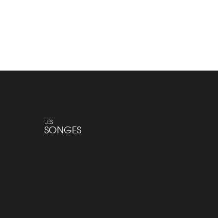
Jean Jumbo Celine
Robe Vin
Denim
Prêt-à-porte
LES
SONGES