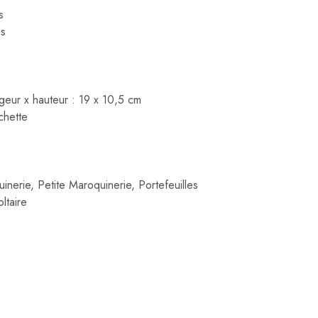
s
es
geur x hauteur : 19 x 10,5 cm
chette
inerie
,
Petite Maroquinerie
,
Portefeuilles
ltaire