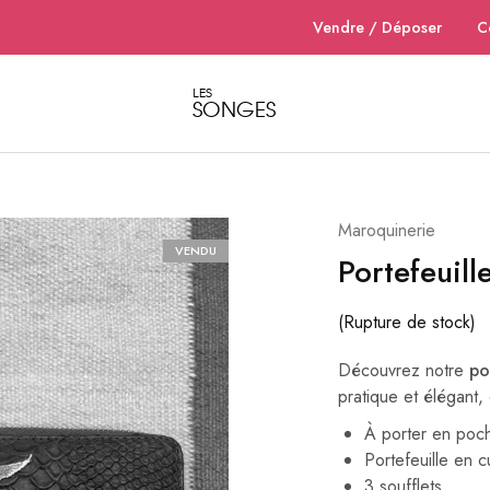
Vendre / Déposer
C
LES
SONGES
Dépôt
Dépôt
vente
vente
de
de
vêtements
vêtements
et
et
accessoires
accessoires
de
de
Maroquinerie
luxe
luxe
pour
pour
VENDU
Portefeuill
femme
femme
à
à
Nantes
Nantes
–
(Rupture de stock)
Les
Songes
Découvrez notre
po
pratique et élégant,
À porter en poche
Portefeuille en c
3 soufflets