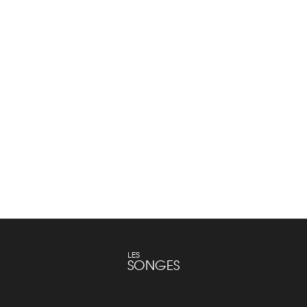
Baskets Hermès en suède
Robe Tunique Hermès
Chaussures
Prêt-à-porter
€
690.00
Lire la suite
Ajouter au panier
LES
SONGES