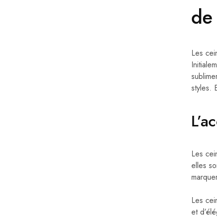
de
Les cei
Initial
sublimer
styles.
L’a
Les cei
elles s
marquer 
Les cei
et d’él