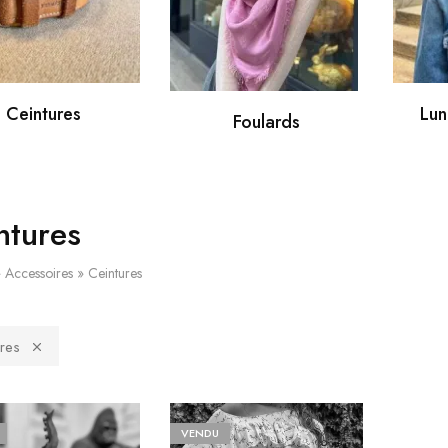
Ceintures
Lun
Foulards
ntures
»
Accessoires
»
Ceintures
ures
VENDU