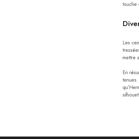
touche d
Dive
Les cei
tressée
mettre a
En résu
tenues.
qu’Herm
silhouet