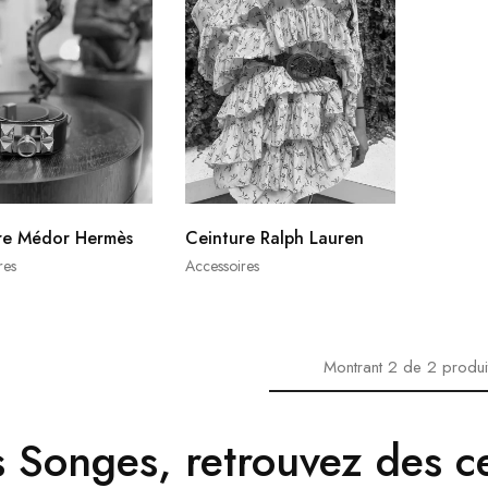
re Médor Hermès
Ceinture Ralph Lauren
res
Accessoires
Montrant
2
de
2
produi
s Songes, retrouvez des 