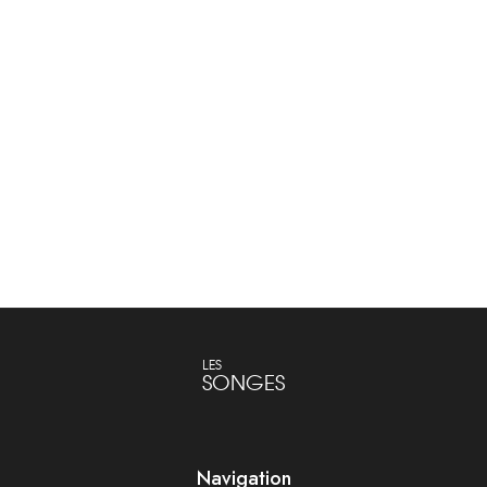
Blouse Isabel Marant
Blouses et Chemises
Lire la suite
LES
SONGES
Navigation