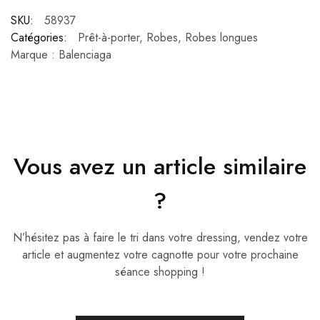
A
SKU:
58937
l
Catégories:
Prêt-à-porter
,
Robes
,
Robes longues
t
Marque :
Balenciaga
e
r
n
a
t
i
Vous avez un article similaire
v
e
?
:
N’hésitez pas à faire le tri dans votre dressing, vendez votre
article et augmentez votre cagnotte pour votre prochaine
séance shopping !