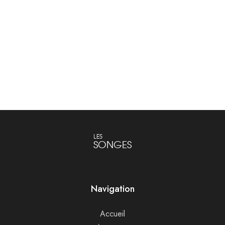
Chemise brodée Celine
Sac Belt Nano Celine
Blouses et Chemises
Maroquinerie
€
690.00
Lire la suite
Ajouter au panier
LES
SONGES
Navigation
Accueil