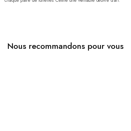
chaque paire de lunettes Celine une véritable œuvre d’art.
Nous recommandons pour vous
VENDU
VENDU