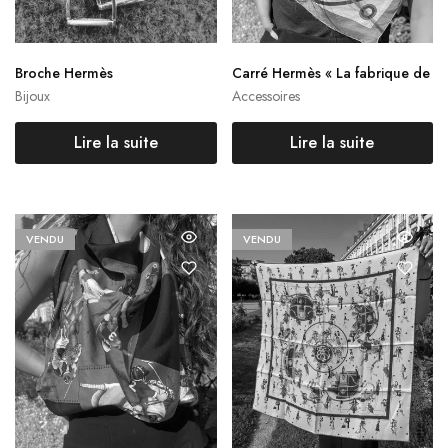
Broche Hermès
Carré Hermès « La fabrique de
s rubans »
Bijoux
Accessoires
Lire la suite
Lire la suite
VENDU
VENDU