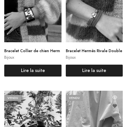
Bracelet Collier de chien Herm
Bracelet Hermès Rivale Double
ès
tour
Bijoux
Bijoux
Lire la suite
Lire la suite
VENDU
VENDU