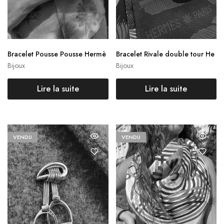
Bracelet Pousse Pousse Hermè
Bracelet Rivale double tour He
s
rmès
Bijoux
Bijoux
Lire la suite
Lire la suite
VENDU
VENDU