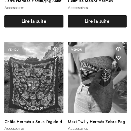
Carré Hermès « Swinging Saint
Ceinture Médor Hermès
Germain »
Accessoires
Accessoires
Lire la suite
Lire la suite
VENDU
VENDU
Châle Hermès « Sous l’égide d
Maxi Twilly Hermès Zebra Peg
e Mars »
asus
Accessoires
Accessoires