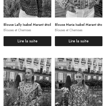
Blouse Lally Isabel Marant étoil
Blouse Maria Isabel Marant éto
e
ile
Blouses et Chemises
Blouses et Chemises
Lire la suite
Lire la suite
VENDU
VENDU