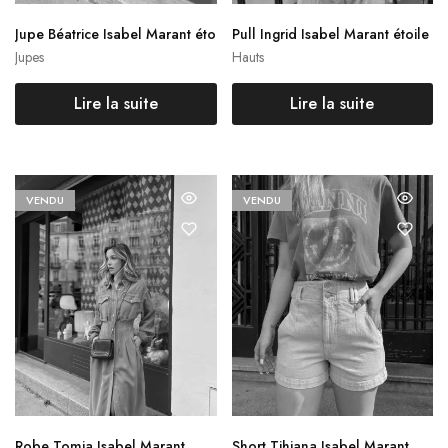
Jupe Béatrice Isabel Marant éto
Pull Ingrid Isabel Marant étoile
ile
Jupes
Hauts
Lire la suite
Lire la suite
VENDU
VENDU
Robe Tomia Isabel Marant
Short Tihiana Isabel Marant